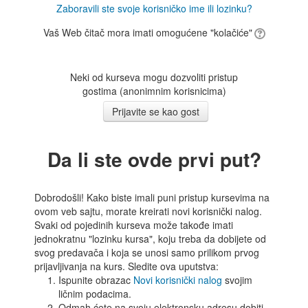
Zaboravili ste svoje korisničko ime ili lozinku?
Vaš Web čitač mora imati omogućene "kolačiće"
Neki od kurseva mogu dozvoliti pristup
gostima (anonimnim korisnicima)
Da li ste ovde prvi put?
Dobrodošli! Kako biste imali puni pristup kursevima na
ovom veb sajtu, morate kreirati novi korisnički nalog.
Svaki od pojedinih kurseva može takođe imati
jednokratnu "lozinku kursa", koju treba da dobijete od
svog predavača i koja se unosi samo prilikom prvog
prijavljivanja na kurs. Sledite ova uputstva:
Ispunite obrazac
Novi korisnički nalog
svojim
ličnim podacima.
Odmah ćete na svoju elektronsku adresu dobiti