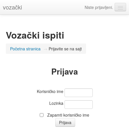
vozački
Niste prijavljeni.
Srpski (sr_lt)
Vozački ispiti
Početna stranica
→
Prijavite se na sajt
Prijava
Korisničko ime
Lozinka
Zapamti korisničko ime