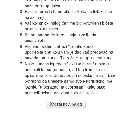
naša dalja uputstva.
Pažljivo pročitajte poruku i kliknite na link koji se
nalazi u njoj.
Vaš korisnički nalog će time biti potvrđen i bićete
prijavljeni na sistem.
Potom odaberite kurs u kojem želite da
učestvujete.
Ako vam sistem zatraži "lozinku kursa" -
upotrebite onu koju vam je dao vaš predavač na
navedenom kursu. Tako ćete se upisati na kurs
Nakon unosa ispravne "lozinke kursa" možete
pristupiti kursu (odnosno, od tog trenutka ste
upisani na isti). Ubuduće, pri dolasku na sajt, biće
potrebno da unesete samo svoje korisničko ime i
lozinku (u obrazac na ovoj strani) kako biste
pristupili svim kursevima koje ste upisali.