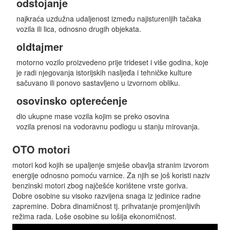
odstojanje
najkraća uzdužna udaljenost između najisturenijih tačaka
vozila ili lica, odnosno drugih objekata.
oldtajmer
motorno vozilo proizvedeno prije trideset i više godina, koje
je radi njegovanja istorijskih nasljeđa i tehničke kulture
sačuvano ili ponovo sastavljeno u izvornom obliku.
osovinsko opterećenje
dio ukupne mase vozila kojim se preko osovina
vozila prenosi na vodoravnu podlogu u stanju mirovanja.
OTO motori
motori kod kojih se upaljenje smješe obavlja stranim izvorom
energije odnosno pomoću varnice. Za njih se još koristi naziv
benzinski motori zbog najčešće korištene vrste goriva.
Dobre osobine su visoko razvijena snaga iz jedinice radne
zapremine. Dobra dinamičnost tj. prihvatanje promjenljivih
režima rada. Loše osobine su lošija ekonomičnost.