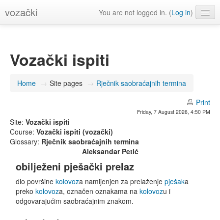
vozački
You are not logged in. (
Log in
)
English (en)
Vozački ispiti
Home
→
Site pages
→
Rječnik saobraćajnih termina
Print
Friday, 7 August 2026, 4:50 PM
Site:
Vozački ispiti
Course:
Vozački ispiti (vozački)
Glossary:
Rječnik saobraćajnih termina
Aleksandar Petić
obilježeni pješački prelaz
dio površine
kolovoz
a namijenjen za prelaženje
pješak
a
preko
kolovoz
a, označen oznakama na
kolovoz
u i
odgovarajućim saobraćajnim znakom.