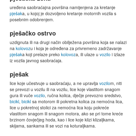
uređena saobraćajna površina namijenjena za kretanje
pješak
a, u kojoj je dozvoljeno kretanje motornih vozila s
posebnim odobrenjem.
pješačko ostrvo
uzdignuta ili na drugi način obilježena površina koja se nalazi
na
kolovoz
u i koja je određena za privremeno zadržavanje
pješak
a koji prelaze preko
kolovoz
a, ili ulaze u
vozilo
i izlaze
iz vozila javnog saobraćaja.
pješak
lice koje učestvuje u saobraćaju, a ne upravlja
vozilo
m, niti
se prevozi u vozilu ili na vozilu, lice koje vlastitom snagom
gura ili vuče
vozilo
, ručna kolica, dječje prevozno sredstvo,
bicikl
,
bicikl
sa motorom ili pokretna kolica za nemoćna lica,
lice u pokretnoj stolici za nemoćna lica koju pokreće
vlastitom snagom ili snagom motora, ako se pri tome kreće
brzinom čovječjeg hoda, kao i lice koje klizi klizaljkama,
skijama, sankama ili se vozi na koturaljkama.