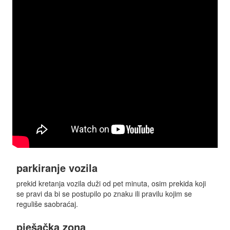
parkiranje vozila
prekid kretanja vozila duži od pet minuta, osim prekida koji
se pravi da bi se postupilo po znaku ili pravilu kojim se
reguliše saobraćaj.
pješačka zona