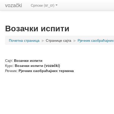
vozački
Српски (sr_cr)
Возачки испити
Почетна страница
▶
Странице сајта
▶
Рјечник саобраћајни
Сајт:
Возачки испити
Курс:
Возачки испити (vozački)
Речник:
Рјечник саобраћајних термина