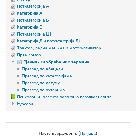
Поткатегорија А1
Категорија А
Поткатегорија Б1
Категорија Б
Поткатегорија Ц1
Категорија Д и поткатегорија Д1
Трактор, радна машина и мотокултиватор
Прва помоћ
Рјечник саобраћајних термина
Преглед по абецеди
Преглед по категоријама
Преглед по датуму
Преглед по ауторима
Психолошки аспекти полагања возачког испита
Курсеви
Нисте пријављени. (
Пријава
)