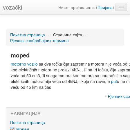
vozački
Нисте пријављени. (
Пријава
)
Српски (sr_cr)
Почетна страница
→
Странице сајта
→
Рјечник саобраћајних термина
moped
motorno vozilo
sa dva točka čija zapremina motora nije veća od
kod električnih motora ne prelazi 4KNJ, ili na tri točka, čija zapr
veća od 50 cm3, ili snaga motora kod motora sa unutrašnjim sag
električnih motora nije veća od 4kNJ, i koje na ravnom
put
u ne mo
veću od 45 km na čas
»
Рјечник са
НАВИГАЦИЈА
Почетна страница
Мопед