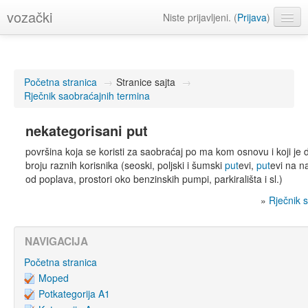
vozački
Niste prijavljeni. (
Prijava
)
Srpski (sr_lt)
Početna stranica
→
Stranice sajta
→
Rječnik saobraćajnih termina
nekategorisani put
površina koja se koristi za saobraćaj po ma kom osnovu i koji j
broju raznih korisnika (seoski, poljski i šumski
put
evi,
put
evi na n
od poplava, prostori oko benzinskih pumpi, parkirališta i sl.)
»
Rječnik 
NAVIGACIJA
Početna stranica
Moped
Potkategorija A1