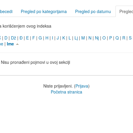
abecedi
Pregled po kategorijama
Pregled po datumu
Pregle
a korišćenjem ovog indeksa
Ć
|
D
|
Dž
|
Đ
|
E
|
F
|
G
|
H
|
I
|
J
|
K
|
L
|
Lj
|
M
|
N
|
Nj
|
O
|
P
|
Q
|
R
|
S
me
|
Ime
Nisu pronađeni pojmovi u ovoj sekciji
Niste prijavljeni. (
Prijava
)
Početna stranica