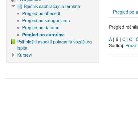
Rječnik saobraćajnih termina
Pregled po 
Pregled po abecedi
Pregled po kategorijama
Pregled rečnik
Pregled po datumu
Pregled po autorima
A
|
B
|
C
|
Č
|
Psihološki aspekti polaganja vozačkog
Sortiraj:
Prezi
ispita
Kursevi