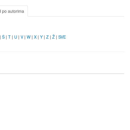
d po autorima
|
Š
|
T
|
U
|
V
|
W
|
X
|
Y
|
Z
|
Ž
|
SVE