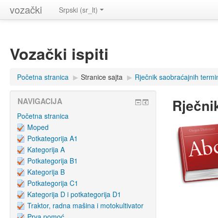
vozački
Srpski (sr_lt)
Vozački ispiti
Početna stranica
▶
Stranice sajta
▶
Rječnik saobraćajnih termi
Rječni
NAVIGACIJA
Početna stranica
Moped
Potkategorija A1
Kategorija A
Potkategorija B1
Kategorija B
Potkategorija C1
Kategorija D i potkategorija D1
Traktor, radna mašina i motokultivator
Prva pomoć