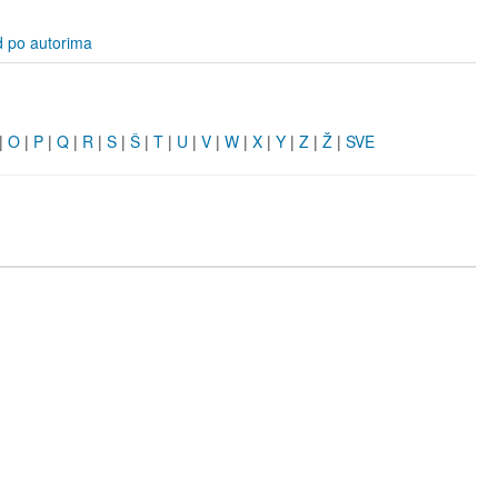
d po autorima
|
O
|
P
|
Q
|
R
|
S
|
Š
|
T
|
U
|
V
|
W
|
X
|
Y
|
Z
|
Ž
|
SVE