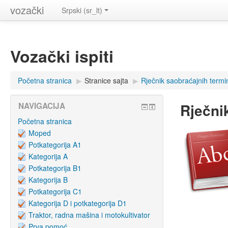
vozački
Srpski (sr_lt)
Vozački ispiti
Početna stranica
▶
Stranice sajta
▶
Rječnik saobraćajnih termi
Rječni
NAVIGACIJA
Početna stranica
Moped
Potkategorija A1
Kategorija A
Potkategorija B1
Kategorija B
Potkategorija C1
Kategorija D i potkategorija D1
Traktor, radna mašina i motokultivator
Prva pomoć