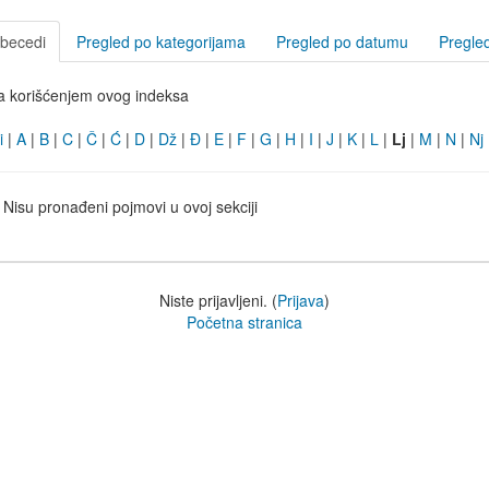
abecedi
Pregled po kategorijama
Pregled po datumu
Pregle
a korišćenjem ovog indeksa
i
|
A
|
B
|
C
|
Č
|
Ć
|
D
|
Dž
|
Đ
|
E
|
F
|
G
|
H
|
I
|
J
|
K
|
L
|
Lj
|
M
|
N
|
Nj
Nisu pronađeni pojmovi u ovoj sekciji
Niste prijavljeni. (
Prijava
)
Početna stranica