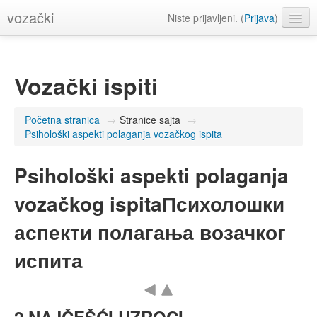
vozački
Niste prijavljeni. (
Prijava
)
Srpski (sr_lt)
Vozački ispiti
Početna stranica
→
Stranice sajta
→
Psihološki aspekti polaganja vozačkog ispita
Psihološki aspekti polaganja
vozačkog ispita
Психолошки
аспекти полагања возачког
испита