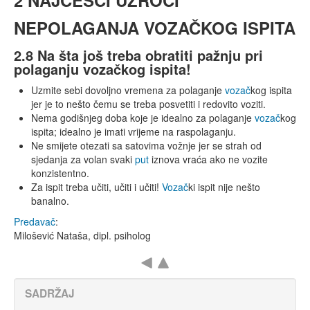
2 NAJČEŠĆI UZROCI
NEPOLAGANJA VOZAČKOG ISPITA
2.8 Na šta još treba obratiti pažnju pri
polaganju vozačkog ispita!
Uzmite sebi dovoljno vremena za polaganje
vozač
kog ispita
jer je to nešto čemu se treba posvetiti i redovito voziti.
Nema godišnjeg doba koje je idealno za polaganje
vozač
kog
ispita; idealno je imati vrijeme na raspolaganju.
Ne smijete otezati sa satovima vožnje jer se strah od
sjedanja za volan svaki
put
iznova vraća ako ne vozite
konzistentno.
Za ispit treba učiti, učiti i učiti!
Vozač
ki ispit nije nešto
banalno.
Predavač
:
Milošević Nataša, dipl. psiholog
SADRŽAJ